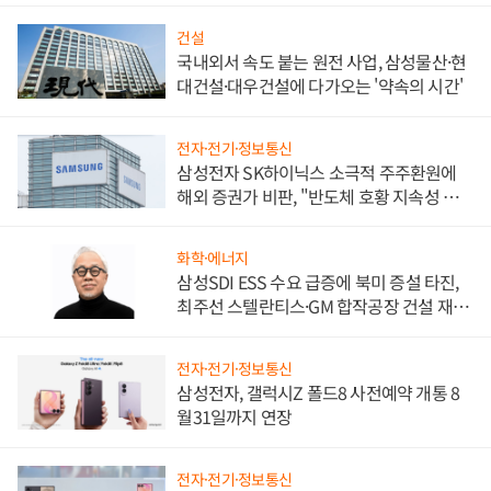
건설
국내외서 속도 붙는 원전 사업, 삼성물산·현
대건설·대우건설에 다가오는 '약속의 시간'
전자·전기·정보통신
삼성전자 SK하이닉스 소극적 주주환원에
해외 증권가 비판, "반도체 호황 지속성 의
문"
화학·에너지
삼성SDI ESS 수요 급증에 북미 증설 타진,
최주선 스텔란티스·GM 합작공장 건설 재추
진하나
전자·전기·정보통신
삼성전자, 갤럭시Z 폴드8 사전예약 개통 8
월31일까지 연장
전자·전기·정보통신