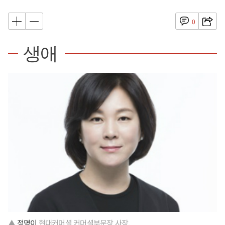
0
생애
▲
정명이
현대커머셜 커머셜부문장 사장.