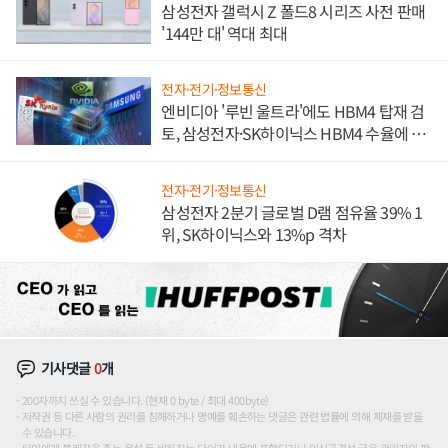
삼성전자 갤럭시 Z 폴드8 시리즈 사전 판매
'144만 대' 역대 최대
전자·전기·정보통신
엔비디아 '루빈 울트라'에도 HBM4 탑재 검
토, 삼성전자·SK하이닉스 HBM4 수율에 주
도권 갈린다
전자·전기·정보통신
삼성전자 2분기 글로벌 D램 점유율 39% 1
위, SK하이닉스와 13%p 격차
기사댓글
0
개
200자까지 쓰실 수 있습니다. (현재 0 byte / 최대 400byte)
저작권 등 다른 사람의 권리를 침해하거나 명예를 훼손하는 댓글은 관련 법률에 의해 제재를 받을
수 있습니다.