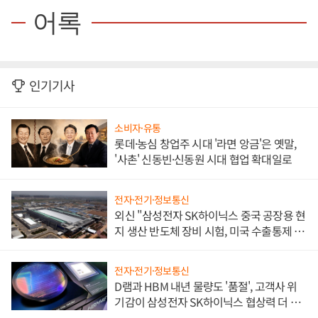
어록
인기기사
소비자·유통
롯데·농심 창업주 시대 '라면 앙금'은 옛말,
'사촌' 신동빈·신동원 시대 협업 확대일로
전자·전기·정보통신
외신 "삼성전자 SK하이닉스 중국 공장용 현
지 생산 반도체 장비 시험, 미국 수출통제 대
비"
전자·전기·정보통신
D램과 HBM 내년 물량도 '품절', 고객사 위
기감이 삼성전자 SK하이닉스 협상력 더 키
워