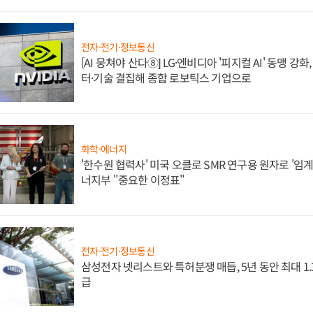
전자·전기·정보통신
[AI 뭉쳐야 산다⑧] LG·엔비디아 '피지컬 AI' 동맹 강
터·기술 결집해 종합 로보틱스 기업으로
화학·에너지
'한수원 협력사' 미국 오클로 SMR 연구용 원자로 '임계 
너지부 "중요한 이정표"
전자·전기·정보통신
삼성전자 넷리스트와 특허분쟁 매듭, 5년 동안 최대 1
급