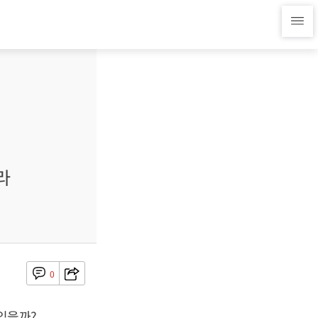
라
0
있을까?