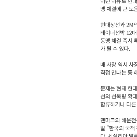
이런 이유로 현대
맹 체결에 큰 도
현대상선과 2M의
테이너선박 12대를
동맹 체결 즉시 
가 될 수 있다.
배 사장 역시 사
직접 만나는 등 
문제는 현재 현대
선의 선복량 확대
합류하거나 다른 
덴마크의 해운전문
말 “한국의 국적
다. 세실리아 