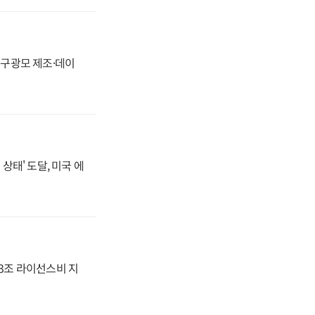
화, 구광모 제조·데이
상태' 도달, 미국 에
.3조 라이선스비 지