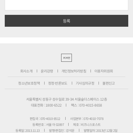
PC버전
회사소개
윤리강령
개인정보처리방침
이용자위원회
청소년보호정책
정정·반론보도
기사심의규정
불편신고
서울특별시 성동구 성수일로 39-34 서울숲더스페이스 12층
대표전화 : 1800-6522
팩스 : 070-4015-8658
편집국 : 070-4010-8512
사업본부 : 070-4010-7078
등록번호 : 서울 아 02897
제호 : 비즈니스포스트
등록일: 2013.11.13
발행·편집인 : 강석운
발행일자: 2013년 12월 2일