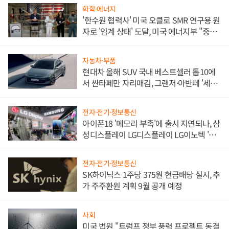
화학·에너지
'한수원 협력사' 미국 오클로 SMR 연구용 원
자로 '임계 상태' 도달, 미국 에너지부 "중요
한 이정표"
자동차·부품
현대차 올해 SUV 국내 베스트셀러 톱10에
서 싼타페만 자리매김, 그랜저·아반떼 '세단
쌍끌이'로 내수 방어
전자·전기·정보통신
아이폰18 '메모리 부족'에 출시 지연되나, 삼
성디스플레이 LG디스플레이 LG이노텍 '탈
애플' 수익 다각화 속도
전자·전기·정보통신
SK하이닉스 1주당 375원 현금배당 실시, 추
가 주주환원 계획 9월 공개 예정
사회
미국 법원 "트럼프 정부 풍력 프로젝트 동결