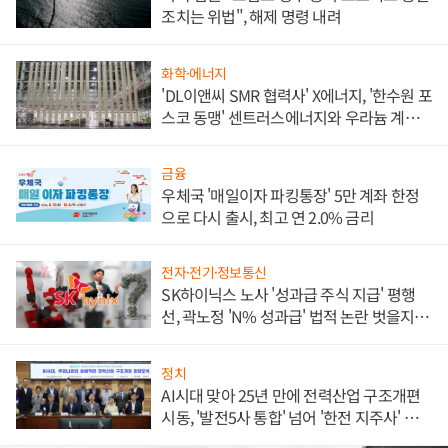
조치는 위법", 해제 명령 내려
화학·에너지
'DL이앤씨 SMR 협력사' X에너지, '한수원 포
스코 동맹' 센트러스에너지와 우라늄 계약
체결
금융
우체국 '매일이자 파킹통장' 5만 계좌 한정
으로 다시 출시, 최고 연 2.0% 금리
전자·전기·정보통신
SK하이닉스 노사 '성과급 주식 지급' 평행
선, 곽노정 'N% 성과급' 법적 논란 벗을지 주
목
정치
AI시대 맞아 25년 만에 전력산업 구조개편
시동, '발전5사 통합' 넘어 '한전 지주사' 재편
론도