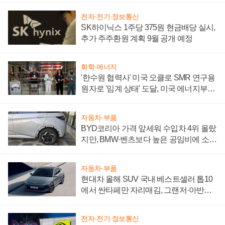
전자·전기·정보통신
SK하이닉스 1주당 375원 현금배당 실시,
추가 주주환원 계획 9월 공개 예정
화학·에너지
'한수원 협력사' 미국 오클로 SMR 연구용
원자로 '임계 상태' 도달, 미국 에너지부
"중요한 이정표"
자동차·부품
BYD코리아 가격 앞세워 수입차 4위 올랐
지만, BMW·벤츠보다 높은 공임비에 소비
자 불만 폭발
자동차·부품
현대차 올해 SUV 국내 베스트셀러 톱10
에서 싼타페만 자리매김, 그랜저·아반떼
'세단 쌍끌이'로 내수 방어
전자·전기·정보통신