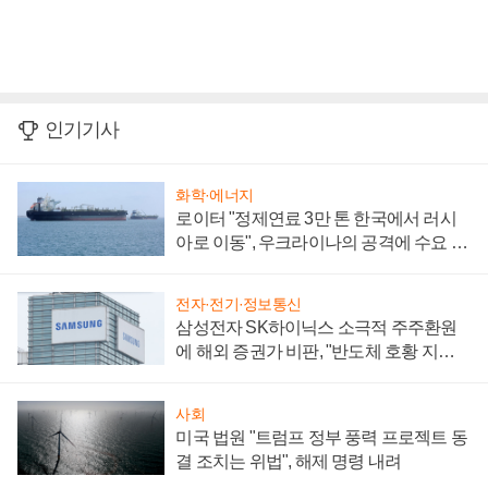
인기기사
화학·에너지
로이터 "정제연료 3만 톤 한국에서 러시
아로 이동", 우크라이나의 공격에 수요 늘
어
전자·전기·정보통신
삼성전자 SK하이닉스 소극적 주주환원
에 해외 증권가 비판, "반도체 호황 지속
성 의문"
사회
미국 법원 "트럼프 정부 풍력 프로젝트 동
결 조치는 위법", 해제 명령 내려