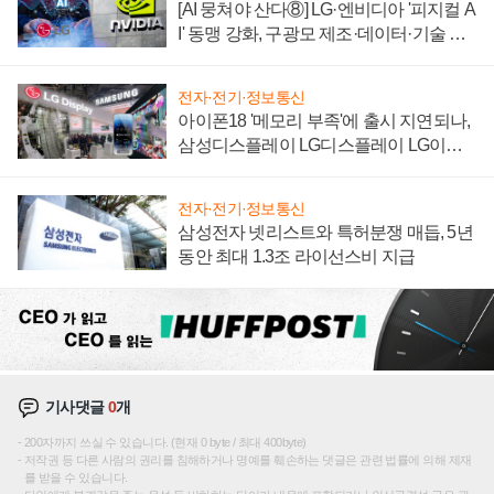
[AI 뭉쳐야 산다⑧] LG·엔비디아 '피지컬 A
I' 동맹 강화, 구광모 제조·데이터·기술 결
집해 종합 로보틱스 기업으로
전자·전기·정보통신
아이폰18 '메모리 부족'에 출시 지연되나,
삼성디스플레이 LG디스플레이 LG이노
텍 '탈애플' 수익 다각화 속도
전자·전기·정보통신
삼성전자 넷리스트와 특허분쟁 매듭, 5년
동안 최대 1.3조 라이선스비 지급
기사댓글
0
개
200자까지 쓰실 수 있습니다. (현재 0 byte / 최대 400byte)
저작권 등 다른 사람의 권리를 침해하거나 명예를 훼손하는 댓글은 관련 법률에 의해 제재
를 받을 수 있습니다.