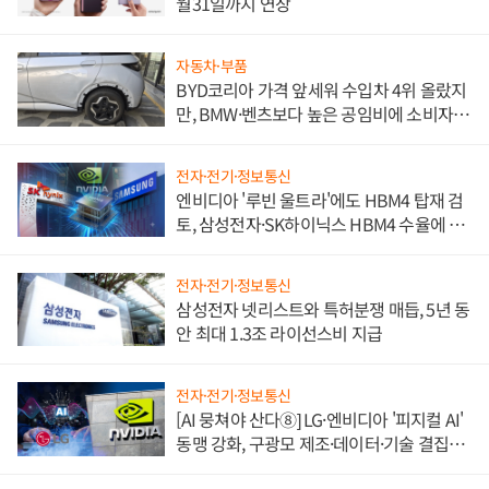
월31일까지 연장
자동차·부품
BYD코리아 가격 앞세워 수입차 4위 올랐지
만, BMW·벤츠보다 높은 공임비에 소비자
불만 폭발
전자·전기·정보통신
엔비디아 '루빈 울트라'에도 HBM4 탑재 검
토, 삼성전자·SK하이닉스 HBM4 수율에 주
도권 갈린다
전자·전기·정보통신
삼성전자 넷리스트와 특허분쟁 매듭, 5년 동
안 최대 1.3조 라이선스비 지급
전자·전기·정보통신
[AI 뭉쳐야 산다⑧] LG·엔비디아 '피지컬 AI'
동맹 강화, 구광모 제조·데이터·기술 결집
해 종합 로보틱스 기업으로