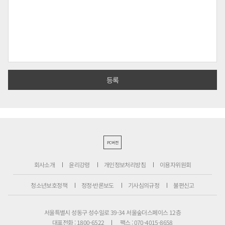
PC버전
회사소개
윤리강령
개인정보처리방침
이용자위원회
청소년보호정책
정정·반론보도
기사심의규정
불편신고
서울특별시 성동구 성수일로 39-34 서울숲더스페이스 12층
대표전화 : 1800-6522
팩스 : 070-4015-8658