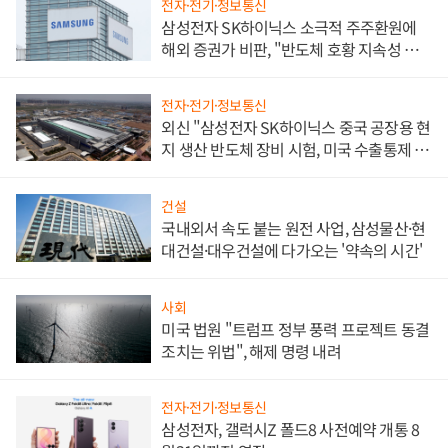
전자·전기·정보통신
삼성전자 SK하이닉스 소극적 주주환원에
해외 증권가 비판, "반도체 호황 지속성 의
문"
전자·전기·정보통신
외신 "삼성전자 SK하이닉스 중국 공장용 현
지 생산 반도체 장비 시험, 미국 수출통제 대
비"
건설
국내외서 속도 붙는 원전 사업, 삼성물산·현
대건설·대우건설에 다가오는 '약속의 시간'
사회
미국 법원 "트럼프 정부 풍력 프로젝트 동결
조치는 위법", 해제 명령 내려
전자·전기·정보통신
삼성전자, 갤럭시Z 폴드8 사전예약 개통 8