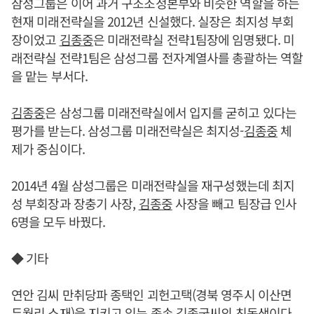
삼성그룹은 이어 과거 구조조정본부와 비슷한 역할을 하는
현재 미래전략실을 2012년 신설했다. 실장은 최지성 부회
장이었고
김종중
은 미래전략실 전략1팀장에 임명됐다. 미
래전략실 전략1팀은 삼성그룹 전자계열사를 총괄하는 역할
을 맡는 부서다.
김종중
은 삼성그룹 미래전략실에서 입지를 굳히고 있다는
평가를 받는다. 삼성그룹 미래전략실은 최지성-
김종중
체
제가 중심이다.
2014년 4월 삼성그룹은 미래전략실을 재구성했는데 최지
성 부회장과 장충기 사장,
김종중
사장을 빼고 팀장급 인사
6명을 모두 바꿨다.
◆ 기타
연안 김씨 만취당파 종택인 괴헌고택(경북 영주시 이산면
두월리 소재)을 지키고 있는 종손 김종국씨의 친동생이다.