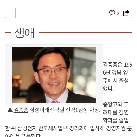
0
생애
김종중
은 195
6년 경북 영
주에서 출생
했다.
중앙고와 고
▲
김종중
삼성미래전략실 전략1팀장 사장.
려대를 경영
학과를 졸업
한 뒤 삼성전자 반도체사업부 경리과에 입사해 경영지원 분
야에서 근무했다.