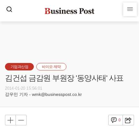
기업과산업
바이오·제약
김건섭 금감원 부원장 '동양사태' 사표
2014-01-20 15:56:01
강우민 기자 - wmk@businesspost.co.kr
0