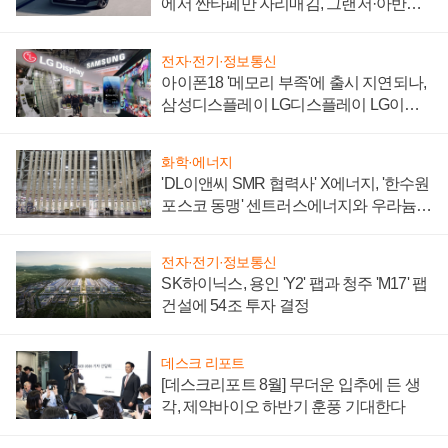
에서 싼타페만 자리매김, 그랜저·아반떼
'세단 쌍끌이'로 내수 방어
전자·전기·정보통신
아이폰18 '메모리 부족'에 출시 지연되나,
삼성디스플레이 LG디스플레이 LG이노
텍 '탈애플' 수익 다각화 속도
화학·에너지
'DL이앤씨 SMR 협력사' X에너지, '한수원
포스코 동맹' 센트러스에너지와 우라늄
계약 체결
전자·전기·정보통신
SK하이닉스, 용인 'Y2' 팹과 청주 'M17' 팹
건설에 54조 투자 결정
데스크 리포트
[데스크리포트 8월] 무더운 입추에 든 생
각, 제약바이오 하반기 훈풍 기대한다