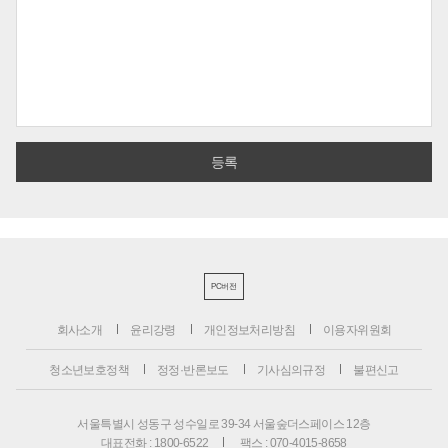
PC버전
회사소개
윤리강령
개인정보처리방침
이용자위원회
청소년보호정책
정정·반론보도
기사심의규정
불편신고
서울특별시 성동구 성수일로 39-34 서울숲더스페이스 12층
대표전화 : 1800-6522
팩스 : 070-4015-8658