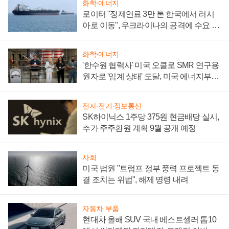
화학·에너지
로이터 "정제연료 3만 톤 한국에서 러시
아로 이동", 우크라이나의 공격에 수요 늘
어
화학·에너지
'한수원 협력사' 미국 오클로 SMR 연구용
원자로 '임계 상태' 도달, 미국 에너지부
"중요한 이정표"
전자·전기·정보통신
SK하이닉스 1주당 375원 현금배당 실시,
추가 주주환원 계획 9월 공개 예정
사회
미국 법원 "트럼프 정부 풍력 프로젝트 동
결 조치는 위법", 해제 명령 내려
자동차·부품
현대차 올해 SUV 국내 베스트셀러 톱10