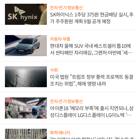
전자·전기·정보통신
SK하이닉스 1주당 375원 현금배당 실시, 추
가 주주환원 계획 9월 공개 예정
자동차·부품
현대차 올해 SUV 국내 베스트셀러 톱10에
서 싼타페만 자리매김, 그랜저·아반떼 '세단
쌍끌이'로 내수 방어
사회
미국 법원 "트럼프 정부 풍력 프로젝트 동결
조치는 위법", 해제 명령 내려
전자·전기·정보통신
아이폰18 '메모리 부족'에 출시 지연되나, 삼
성디스플레이 LG디스플레이 LG이노텍 '탈
애플' 수익 다각화 속도
화학·에너지