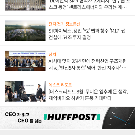
'DL이앤씨 SMR 협력사' X에너지, '한수원 포
스코 동맹' 센트러스에너지와 우라늄 계약
체결
전자·전기·정보통신
SK하이닉스, 용인 'Y2' 팹과 청주 'M17' 팹
건설에 54조 투자 결정
정치
AI시대 맞아 25년 만에 전력산업 구조개편
시동, '발전5사 통합' 넘어 '한전 지주사' 재편
론도
데스크 리포트
[데스크리포트 8월] 무더운 입추에 든 생각,
제약바이오 하반기 훈풍 기대한다