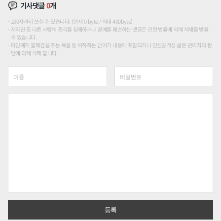
기사댓글
0
개
200자까지 쓰실 수 있습니다. (현재 0 byte / 최대 400byte)
저작권 등 다른 사람의 권리를 침해하거나 명예를 훼손하는 댓글은 관련 법률에 의해 제재를 받을
수 있습니다.
타인에게 불쾌감을 주는 욕설 등 비하하는 단어가 내용에 포함되거나 인신공격성 글은 관리자의 판
단에 의해 삭제 합니다.