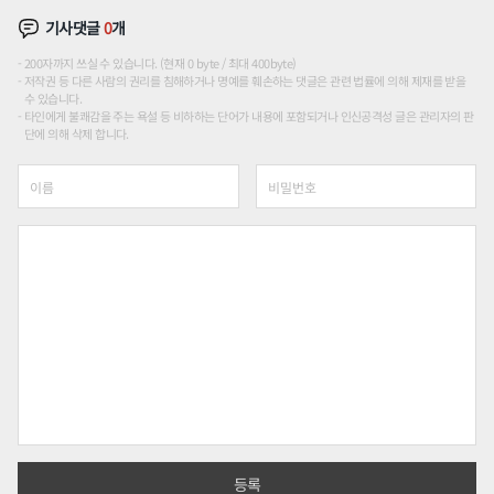
기사댓글
0
개
200자까지 쓰실 수 있습니다. (현재 0 byte / 최대 400byte)
저작권 등 다른 사람의 권리를 침해하거나 명예를 훼손하는 댓글은 관련 법률에 의해 제재를 받을
수 있습니다.
타인에게 불쾌감을 주는 욕설 등 비하하는 단어가 내용에 포함되거나 인신공격성 글은 관리자의 판
단에 의해 삭제 합니다.