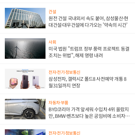
대비"
건설
원전 건설 국내외서 속도 붙어, 삼성물산·현
대건설·대우건설에 다가오는 '약속의 시간'
사회
미국 법원 "트럼프 정부 풍력 프로젝트 동결
조치는 위법", 해제 명령 내려
전자·전기·정보통신
삼성전자, 갤럭시Z 폴드8 사전예약 개통 8
월31일까지 연장
자동차·부품
BYD코리아 가격 앞세워 수입차 4위 올랐지
만, BMW·벤츠보다 높은 공임비에 소비자
불만 폭발
전자·전기·정보통신