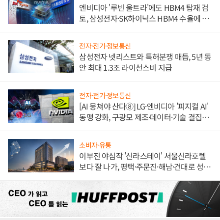
엔비디아 '루빈 울트라'에도 HBM4 탑재 검
토, 삼성전자·SK하이닉스 HBM4 수율에 주
도권 갈린다
전자·전기·정보통신
삼성전자 넷리스트와 특허분쟁 매듭, 5년 동
안 최대 1.3조 라이선스비 지급
전자·전기·정보통신
[AI 뭉쳐야 산다⑧] LG·엔비디아 '피지컬 AI'
동맹 강화, 구광모 제조·데이터·기술 결집
해 종합 로보틱스 기업으로
소비자·유통
이부진 야심작 '신라스테이' 서울신라호텔
보다 잘 나가, 평택·주문진·해남·건대로 성
장판 더 넓힌다