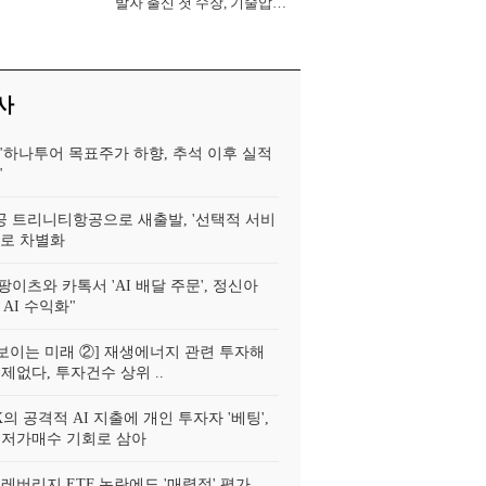
발자 출신 첫 수장, 기술압도
로 경쟁력 확보 사활 [2026
년]
사
"하나투어 목표주가 하향, 추석 이후 실적
"
 트리니티항공으로 새출발, '선택적 서비
'로 차별화
이츠와 카톡서 'AI 배달 주문', 정신아
AI 수익화"
에 보이는 미래 ②] 재생에너지 관련 투자해
제없다, 투자건수 상위 ..
 공격적 AI 지출에 개인 투자자 '베팅',
 저가매수 기회로 삼아
레버리지 ETF 논란에도 '매력적' 평가,