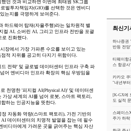
년]
논의했던 것과 비교하면 이번에 최태원 SK그룹
 글로벌투자책임자(GIO)를 선택한 것은 엔비디
 있는지를 극명하게 보여준다.
)과 하드웨어 탑재(자율주행)라는 일차원적 밸
최신기
 AI, 소버린 AI, 그리고 인프라 전반을 포괄
으로 진화했다.
하나증권 
반등 전망
 시장에서 가장 가파른 수요를 보이고 있는
 독점적 지위를 공고히 다지기 위함이다.
티웨이항공
스 항공사
미드 전략' 및 글로벌 데이터센터 인프라 구축 파
 넘어 엔비디아 인프라 확장의 핵심 우방임을
카카오 쿠팡
"내년부터 
한 '피지컬 AI(Physical AI)' 및 데이터센
[K-GX
 가상 세계의 AI를 넘어 로봇, 스마트 팩토리,
도 실적 문
결합하는 인공지능을 뜻한다.
스페이스X의
정 자동화 역량(스마트 팩토리), 가전 기반의
주가 하락
 AI 데이터센터의 치명적 발열을 잡는 데 필수
기술은 엔비디아에게 가려운 곳을 긁어주는 핵심 자산
한국 증시 