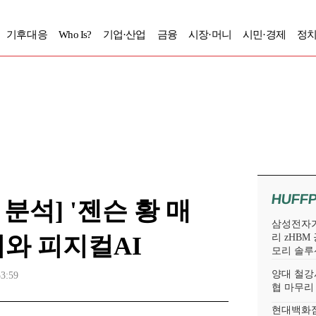
기후대응
Who Is?
기업·산업
금융
시장·머니
시민·경제
정치
HUFF
분석] '젠슨 황 매
삼성전자가
터와 피지컬AI
리 zHBM
모리 솔루
양대 철강
53:59
협 마무리
현대백화점