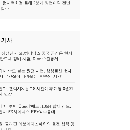
 : 현대백화점 올해 2분기 영업이익 전년
% 감소
 기사
 "삼성전자 SK하이닉스 중국 공장용 현지
반도체 장비 시험, 미국 수출통제 ..
외서 속도 붙는 원전 사업, 삼성물산·현대
·대우건설에 다가오는 '약속의 시간'
자, 갤럭시Z 폴드8 사전예약 개통 8월31
지 연장
아 '루빈 울트라'에도 HBM4 탑재 검토,
자·SK하이닉스 HBM4 수율에..
원, 필리핀 아보이티즈파워와 원전 협력 양
서 체결