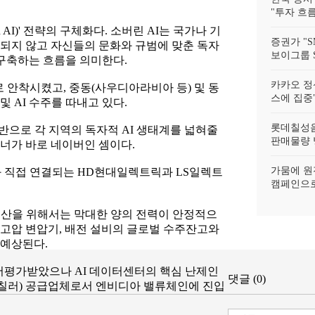
"투자 흐름
n AI)' 전략의 구체화다. 소버린 AI는 국가나 기
증권가 "
되지 않고 자신들의 문화와 규범에 맞춘 독자
보이그룹 S
 구축하는 흐름을 의미한다.
카카오 정
 안착시켰고, 중동(사우디아라비아 등) 및 동
스에 집중"
 AI 수주를 따내고 있다.
롯데칠성음
반으로 각 지역의 독자적 AI 생태계를 넓혀줄
판매물량 
너가 바로 네이버인 셈이다.
가뭄에 원
와 직접 연결되는 HD현대일렉트릭과 LS일렉트
캠페인으로
연산을 위해서는 막대한 양의 전력이 안정적으
고압 변압기, 배전 설비의 글로벌 수주잔고와
 예상된다.
저평가받았으나 AI 데이터센터의 핵심 난제인
댓글 (0)
템(칠러) 공급업체로서 엔비디아 밸류체인에 진입