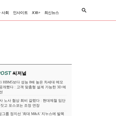
·사회
인사이트
JOB+
최신뉴스
POST
씨저널
 HBM5보다 성능 8배 높은 차세대 메모
 공개했다 : 고객 맞춤형 설계 가능한 3D 메
션
사 노사 협상 희비 갈렸다 : 현대제철 임단
 짓고 포스코는 조정 연장
그룹 정지선 '최대 M&A' 지누스에 발목