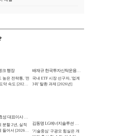
?
뱅크 행장
배재규 한국투자신탁운용
 높은 전략통, '전
국내 ETF 시장 선구자, '업계
대표이사 사장
도약 속도 [2026
3위' 탈환 과제 [2026년]
효성 대표이사 부
김동명 LG에너지솔루션 대
 분할 2년, 실적
 들어서 [2026
'기술중심' 구광모 힘실은 개
표이사 사장