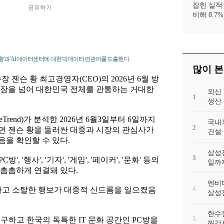
잡힌 실적
공유하기
비해 8.7
황'과 'AI 데이터센터'에 대한 빅데이터 연관어를 도출했다.
많이 본
장 젠슨 황 최고경영자(CEO)의 2026년 6월 방
출장을 넘어 대한민국 전체를 관통하는 거대한
외신
1
생산 
rend)가 분석한 2026년 6월3일부터 6일까지
국내
2
면 젠슨 황을 둘러싼 대중과 시장의 관심사가
건설
을 확인할 수 있다.
삼성전
3
, '행사', '기자', '게임', '페이커', '문화' 등의
일까
촘촘하게 연결돼 있다.
엔비디
4
하고 소탈한 행보가 대중적 신드롬을 일으켰음
삼성전
한수
5
구하고 한국의 독특한 IT 문화 공간인 PC방을
해각