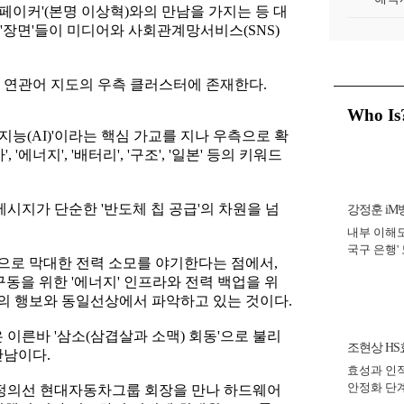
'페이커'(본명 이상혁)와의 만남을 가지는 등 대
'장면'들이 미디어와 사회관계망서비스(SNS)
 연관어 지도의 우측 클러스터에 존재한다.
Who Is
 '인공지능(AI)'이라는 핵심 가교를 지나 우측으로 확
'에너지', '배터리', '구조', '일본' 등의 키워드
메시지가 단순한 '반도체 칩 공급'의 차원을 넘
강정훈 iM
내부 이해도
국구 은행' 
으로 막대한 전력 소모를 야기한다는 점에서,
년]
구동을 위한 '에너지' 인프라와 전력 백업을 위
 황의 행보와 동일선상에서 파악하고 있는 것이다.
 이른바 '삼소(삼겹살과 소맥) 회동'으로 불리
조현상 HS
만남이다.
효성과 인적
회장
안정화 단계
 정의선 현대자동차그룹 회장을 만나 하드웨어