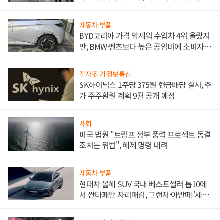
한 이정표"
자동차·부품
BYD코리아 가격 앞세워 수입차 4위 올랐지
만, BMW·벤츠보다 높은 공임비에 소비자
불만 폭발
전자·전기·정보통신
SK하이닉스 1주당 375원 현금배당 실시, 추
가 주주환원 계획 9월 공개 예정
사회
미국 법원 "트럼프 정부 풍력 프로젝트 동결
조치는 위법", 해제 명령 내려
자동차·부품
현대차 올해 SUV 국내 베스트셀러 톱10에
서 싼타페만 자리매김, 그랜저·아반떼 '세단
쌍끌이'로 내수 방어