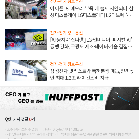
전자·전기·정보통신
아이폰18 '메모리 부족'에 출시 지연되나, 삼
성디스플레이 LG디스플레이 LG이노텍 '탈
애플' 수익 다각화 속도
전자·전기·정보통신
[AI 뭉쳐야 산다⑧] LG·엔비디아 '피지컬 AI'
동맹 강화, 구광모 제조·데이터·기술 결집
해 종합 로보틱스 기업으로
전자·전기·정보통신
삼성전자 넷리스트와 특허분쟁 매듭, 5년 동
안 최대 1.3조 라이선스비 지급
기사댓글
0
개
200자까지 쓰실 수 있습니다. (현재 0 byte / 최대 400byte)
저작권 등 다른 사람의 권리를 침해하거나 명예를 훼손하는 댓글은 관련 법률에 의해 제재를 받을