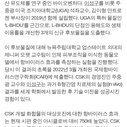
산 유도체를 연구 중인 바이오벤처다.
이성구
를 비롯 주
중광 미국 조지아대학교(UGA) 석좌교수, 김미형 안트로
젠 부사장이 2019년 함께 설립했다. UGA의 특허 물질인
‘L-BHDU’를 근간으로, L-BHDU의 단점인 용해도와 생체
이용률을 개선한 3개의 신규 후보물질을 도출했다.
이 후보물질에 대해 뉴욕주립대학교 업스테이트 의대의
제니퍼 모팻 교수팀이 인체 피부조직을 이식한 동물모
델에서 항바이러스 효과를 측정하는 실험을 진행했다.
당시 이 결과의 초록을 2022년 3월 개최된 국제항바이
러스연구학회(ICAR)에 제출했다. CSK의 경영진인 주중
광 교수와
이성구
는 과거 B형간염 치료제의 실험(in vivo)
결과를 세계 학회에서 발표한 후 기술 이전을 성공시킨
경험이 있다.
CSK 개발 화합물의 대상포진에 대한 항바이러스 효과
는 현재 시판 중인 아시클로버 대비 750배 높았다. CSK